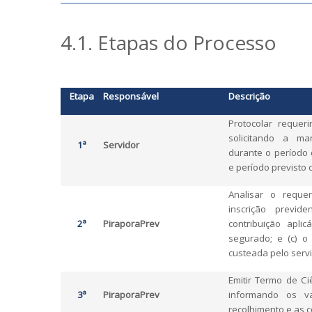
4.1. Etapas do Processo
Etapa
Responsável
Descrição
Protocolar requer
solicitando a ma
1ª
Servidor
durante o período 
e período previsto
Analisar o requer
inscrição previd
2ª
PiraporaPrev
contribuição aplic
segurado; e (c) o 
custeada pelo servi
Emitir Termo de Ci
3ª
PiraporaPrev
informando os va
recolhimento e as 