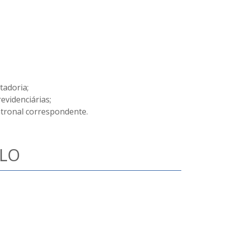
tadoria;
evidenciárias;
atronal correspondente.
ULO