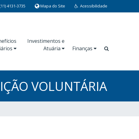
(11) 4131-3735
Mapa do Site
Acessibilidade
efícios
Investimentos e
iários
Atuária
Finanças
UIÇÃO VOLUNTÁRIA