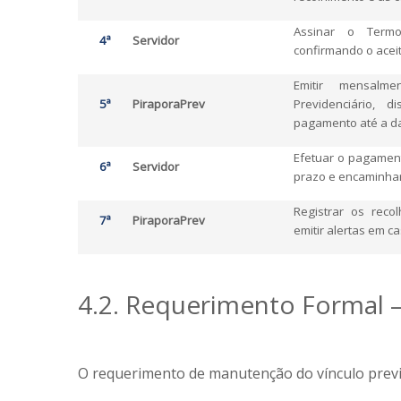
Assinar o Termo
4ª
Servidor
confirmando o acei
Emitir mensalm
5ª
PiraporaPrev
Previdenciário, d
pagamento até a da
Efetuar o pagament
6ª
Servidor
prazo e encaminhar
Registrar os reco
7ª
PiraporaPrev
emitir alertas em c
4.2. Requerimento Formal
O requerimento de manutenção do vínculo previ