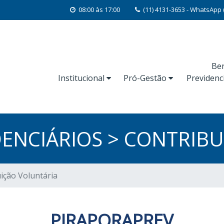
08:00 às 17:00
(11) 4131-3653 - WhatsApp 
Ben
Institucional
Pró-Gestão
Previdenc
DENCIÁRIOS > CONTRIB
uição Voluntária
PIRAPORAPREV