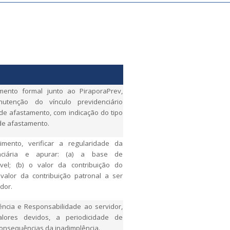
imento formal junto ao PiraporaPrev,
nutenção do vínculo previdenciário
de afastamento, com indicação do tipo
 de afastamento.
imento, verificar a regularidade da
enciária e apurar: (a) a base de
ável; (b) o valor da contribuição do
valor da contribuição patronal a ser
dor.
ência e Responsabilidade ao servidor,
lores devidos, a periodicidade de
consequências da inadimplência.